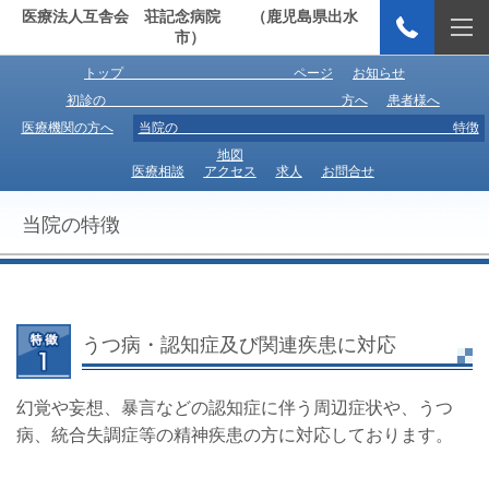
医療法人互舎会 荘記念病院 （鹿児島県出水
市）
トップ ページ
お知らせ
初診の 方へ
患者様へ
医療機関の方へ
当院の 特徴
地図
医療相談
アクセス
求人
お問合せ
当院の特徴
うつ病・認知症及び関連疾患に対応
幻覚や妄想、暴言などの認知症に伴う周辺症状や、うつ
病、統合失調症等の精神疾患の方に対応しております。