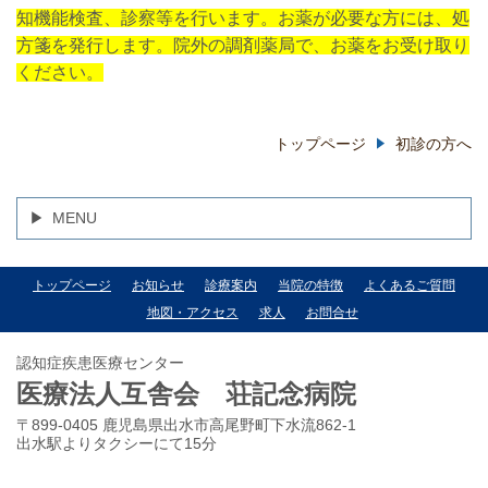
知機能検査、診察等を行います。お薬が必要な方には、
処
方箋を発行します。院外の調剤薬局で、お薬をお受け取り
ください。
トップページ
初診の方へ
MENU
トップページ
お知らせ
診療案内
当院の特徴
よくあるご質問
地図・アクセス
求人
お問合せ
認知症疾患医療センター
医療法人互舎会 荘記念病院
〒899-0405 鹿児島県出水市高尾野町下水流862-1
出水駅よりタクシーにて15分