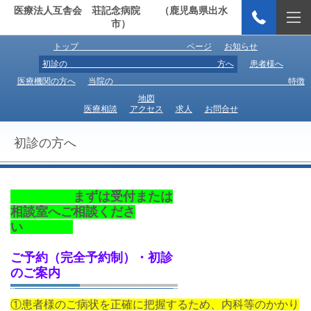
医療法人互舎会 荘記念病院 （鹿児島県出水
市）
トップ ページ
お知らせ
初診の 方へ
患者様へ
医療機関の方へ
当院の 特徴
地図
医療相談
アクセス
求人
お問合せ
初診の方へ
まずは受付または
相談室へご相談くださ
い
ご予約（完全予約制）・初診
のご案内
①患者様のご病状を正確に把握するため、内科等のかかり